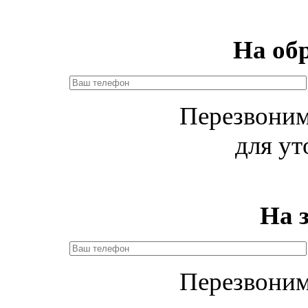
На об
Перезвоним
для ут
На 
Перезвоним