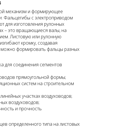
в
дной механизм и формирующее
и. Фальцегибы с электроприводом
ют для изготовления рулонных
ах – это вращающиеся валы, на
ием. Листовую или рулонную
 изгибают кромку, создавая
в можно формировать фальцы разных
ка для соединения сегментов
уховодов прямоугольной формы;
яционных систем на строительном
 линейных участках воздуховодов;
ных воздуховодов;
чность и прочность
цев определенного типа на листовых