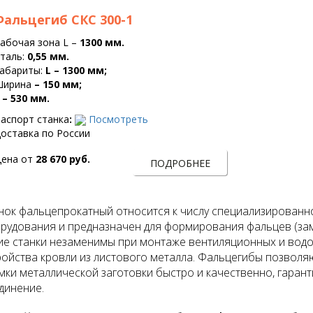
Фальцегиб СКС 300-1
абочая зона L –
1300 мм.
таль:
0,55 мм.
абариты:
L – 1300 мм;
Ширина
– 150 мм;
h
– 530 мм.
аспорт станка
:
Посмотреть
оставка по России
ена от
28 670 руб.
ПОДРОБНЕЕ
нок фальцепрокатный относится к числу специализирова
рудования и предназначен для формирования фальцев (зам
ие станки незаменимы при монтаже вентиляционных и водос
ройства кровли из листового металла. Фальцегибы позвол
мки металлической заготовки быстро и качественно, гаран
динение.