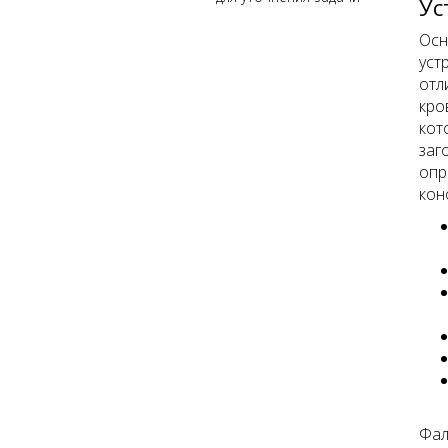
Ус
Осн
уст
отл
кро
кот
заг
опр
кон
Фал