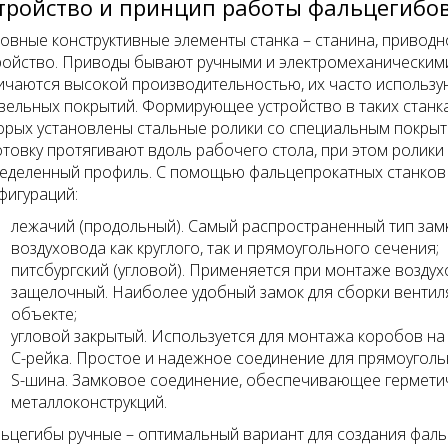
тройство и принцип работы фальцегибо
овные конструктивные элементы станка – станина, приво
ройство. Приводы бывают ручными и электромеханическим
ичаются высокой производительностью, их часто использу
вельных покрытий. Формирующее устройство в таких станк
орых установлены стальные ролики со специальным покрыт
отовку протягивают вдоль рабочего стола, при этом ролики
еделенный профиль. С помощью фальцепрокатных станко
фигураций:
лежачий (продольный). Самый распространенный тип зам
воздуховода как круглого, так и прямоугольного сечения;
питсбургский (угловой). Применяется при монтаже возд
защелочный. Наиболее удобный замок для сборки вентил
объекте;
угловой закрытый. Используется для монтажа коробов на
C-рейка. Простое и надежное соединение для прямоуголь
S-шина. Замковое соединение, обеспечивающее гермети
металлоконструкций.
ьцегибы ручные – оптимальный вариант для создания фаль