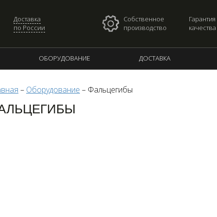
Доставка
Собственное
Гарантия
по России
производство
качества
ОБОРУДОВАНИЕ
ДОСТАВКА
авная
–
Оборудование
–
Фальцегибы
АЛЬЦЕГИБЫ